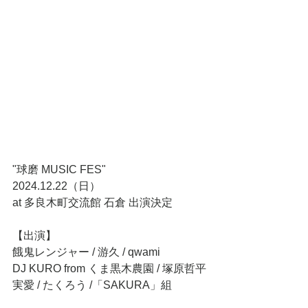
"球磨 MUSIC FES"
2024.12.22（日）
at 多良木町交流館 石倉 出演決定
【出演】
餓鬼レンジャー / 游久 / qwami
DJ KURO from くま黒木農園 / 塚原哲平
実愛 / たくろう /「SAKURA」組