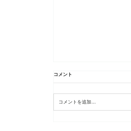
コメント
コメントを追加…
ポチョムキン ゲスト参加！！
『RYO-Z 50th