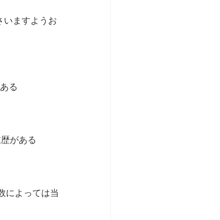
さいますようお
がある
在歴がある
た
人数によっては当