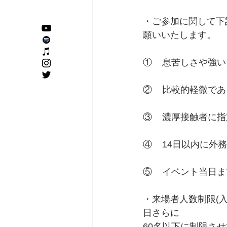
・ご参加に関して下
願いいたします。
①    息苦しさや
②    比較的軽
③    濃厚接触者
④    14日以内
⑤    イベント当
・来場者人数制限(
日さらに
60名以下に制限さ