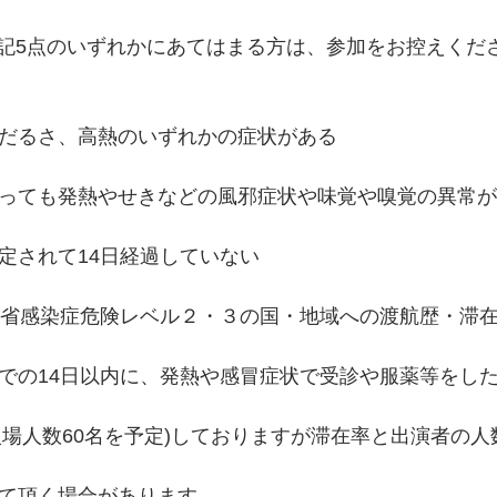
記5点のいずれかにあてはまる方は、参加をお控えくだ
強いだるさ、高熱のいずれかの症状がある
微であっても発熱やせきなどの風邪症状や味覚や嗅覚の異常
に指定されて14日経過していない
に外務省感染症危険レベル２・３の国・地域への渡航歴・滞
日までの14日以内に、発熱や感冒症状で受診や服薬等をし
入場人数60名を予定)しておりますが滞在率と出演者の
せて頂く場合があります。