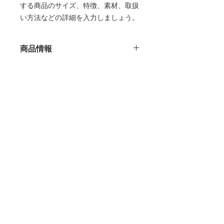
する商品のサイズ、特徴、素材、取扱
い方法などの詳細を入力しましょう。
商品情報
商品の詳細です。ここにあなたが販売
特定商取引法に基づく表記
する商品のサイズ、特徴、素材、取扱
い方法などの詳細を入力しましょう。
特定商取引法に基づく表記について記
また、商品のセールスポイントを入力
配送ポリシー
入する欄です。ここに購入者が購入後
して、購入者の興味を引きつけましょ
にどのように返品、交換、また返金で
う。
商品の配送について記入する欄です。
きるかを詳しく示しましょう。手続き
ここに商品の配送について詳しく示し
を明確に示すことでショップと購入者
ましょう。実際に不着が起こった際な
の信頼関係を築くことができます。
どの手続きに関しても詳しく示すこと
で、ショップの信頼度を高めることが
できます。